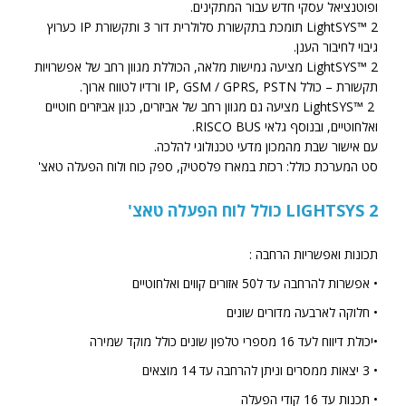
ופוטנציאל עסקי חדש עבור המתקינים.
LightSYS™ 2 תומכת בתקשורת סלולרית דור 3 ותקשורת IP כערוץ
גיבוי לחיבור הענן.
LightSYS™ 2 מציעה גמישות מלאה, הכוללת מגוון רחב של אפשרויות
תקשורת – כולל IP, GSM / GPRS, PSTN ורדיו לטווח ארוך.
LightSYS™ 2 מציעה גם מגוון רחב של אביזרים, כגון אביזרים חוטיים
ואלחוטיים, ובנוסף גלאי RISCO BUS.
עם אישור שבת מהמכון מדעי טכנולוגי להלכה.
סט המערכת כולל: רכזת במארז פלסטיק, ספק כוח ולוח הפעלה טאצ'
LIGHTSYS 2 כולל לוח הפעלה טאצ'
תכונות ואפשריות הרחבה :
• אפשרות להרחבה עד ל50 אזורים קווים ואלחוטיים
• חלוקה לארבעה מדורים שונים
•יכולת דיווח לעד 16 מספרי טלפון שונים כולל מוקד שמירה
• 3 יצאות ממסרים וניתן להרחבה עד 14 מוצאים
• תכנות עד 16 קודי הפעלה