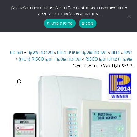
לתוכן
אנחנו משתמשים בעוגיות (Cookies) כדי לשפר את חוויית הגלישה שלך
תפריט
באתר ולוודא שהכל עובד בצורה חלקה.
מסכים
מדיניות פרטיות
ראשי
»
חנות
»
מערכות אזעקה ואביזרים נלווים
»
מערכות אזעקה
»
מערכות
אזעקה תוצרת ריסקו RISCO
»
מערכות אזעקה ריסקו RISCO (רכזות)
»
LightSYS 2 כולל לוח הפעלה טאצ'