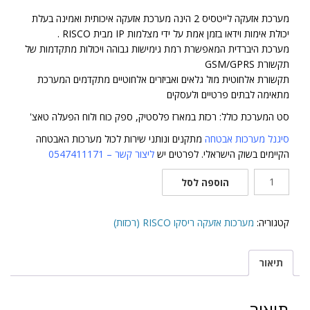
מערכת אזעקה לייטסיס 2 הינה מערכת אזעקה איכותית ואמינה בעלת
יכולת אימות וידאו בזמן אמת על ידי מצלמות IP מבית RISCO .
מערכת היברדית המאפשרת רמת גימישות גבוהה ויכולות מתקדמות של
תקשורת GSM/GPRS
תקשורת אלחוטית מול גלאים ואביזרים אלחוטיים מתקדמים המערכת
מתאימה לבתים פרטיים ולעסקים
סט המערכת כולל: רכזת במארז פלסטיק, ספק כוח ולוח הפעלה טאצ'
סיגנל מערכות אבטחה
מתקנים ונותני שירות לכול מערכות האבטחה
הקיימים בשוק הישראלי. לפרטים יש
ל
יצור קשר
– 0547411171
כמות
הוספה לסל
של
LightSYS
2
קטגוריה:
מערכות אזעקה ריסקו RISCO (רכזות)
כולל
לוח
תיאור
הפעלה
טאצ'
תיאור