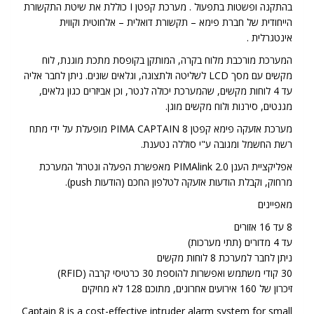
בהתקנה ופשטות בתפעול . מערכת קפטן I כוללת את שיטת התקשורת
הייחודית של חברת פימא – תקשורת דואלית – אלחוטית וקווית
אינטגרלית .
המערכת מורכבת מלוח בקרה, המותקן בקופסת מתכת מוגנת, לוח
מקשים עם מסך LCD לשליטה ולתצוגה, וגלאים שונים. ניתן לחבר אליה
עד 4 לוחות מקשים, שהמערכת יכולה לנטר, וכן אביזרים כגון גלאים,
מגנטים, סירנות ולוח מקשים מוגן.
מערכת אזעקה פימא קפטן 8 PIMA CAPTAIN מופעלת על ידי מתח
רשת החשמל ומגובה ע"י סוללה נטענת.
אפליקציית הענן PIMAlink 2.0 מאפשרת הפעלה ונטרול המערכת
מרחוק, וקבלת הודעות אזעקה לטלפון החכם (הודעות push).
מאפיינים
8 עד 16 אזורים
עד 4 מדורים (תתי מערכות)
ניתן לחבר למערכת 8 לוחות מקשים
30 קודי משתמש ואפשרות להוספת 30 כרטיסי קרבה (RFID)
זיכרון של 160 אירועים אחרונים, מתוכם 128 לא מחיקים
Captain 8 is a cost-effective intruder alarm system for small