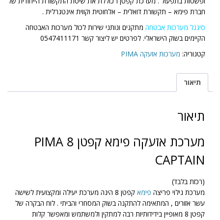
ופשטות בתפעול . מערכת קפטן I כוללת את שיטת התקשורת הייחודית של
חברת פימא – תקשורת דואלית – אלחוטית וקווית אינטגרלית .
סיגנל מערכות אבטחה
מתקנים ונותני שירות לכול מערכות האבטחה
הקיימים בשוק הישראלי. לפרטים יש ליצור קשר 0547411171
קטגוריה:
מערכות אזעקה PIMA
תיאור
תיאור
מערכת אזעקה פימא קפטן 8 PIMA
CAPTAIN
(רכזת בלבד)
מערכת גילוי פריצה
פימא
קפטן 8 הינה מערכת יעילה ומקצועית לשישה
עשר אזורים , המתאימה להתקנה בשוק המסחרי והביתי . לוח הבקרה של
קפטן 8 מאופיין בידידותיות רבה למתקין ולמשתמש ומאפשר קלות