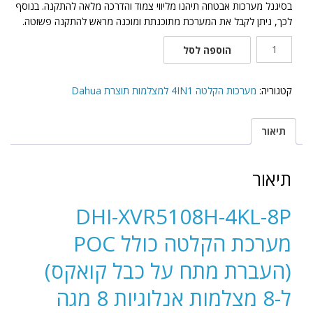
בסיגנל מערכות אבטחה תיהנו מליווי צמוד והדרכה מלאה להתקנה. בנוסף
לכך, ניתן לקבל את המערכת מתוכנתת ומוכנה מראש להתקנה פשוטה.
כמות
הוספה לסל
של
מכשיר
הקלטה
קטגוריה:
מערכות הקלטה 4IN1 למצלמות תוצרת Dahua
למצלמות
אבטחה
תיאור
עם
POC
ל
תיאור
8
מצלמות
DHI-XVR5108H-4KL-8P
אנלוגיות
+4
מערכת הקלטה כולל POC
מצלמות
IP
(העברת מתח על כבל קואקס)
דגם
DHI-
ל-8 מצלמות אנלוגיות 8 מגה
XVR5108H-