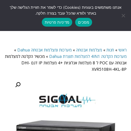
לתוכן
אנחנו משתמשים בעוגיות (Cookies) כדי לשפר את חוויית הגלישה שלך
תפריט
באתר ולוודא שהכל עובד בצורה חלקה.
מסכים
מדיניות פרטיות
ראשי
»
חנות
»
מצלמות אבטחה
»
מערכות ומצלמות אבטחה Dahua
»
מערכות הקלטה 4IN1 למצלמות תוצרת Dahua
»
מכשיר הקלטה למצלמות
אבטחה עם POC ל 8 מצלמות אנלוגיות +4 מצלמות IP דגם DHI-
XVR5108H-4KL-8P