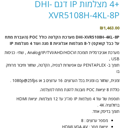
+4 מצלמות IP דגם DHI-
XVR5108H-4KL-8P
₪
1,463.00
DHI-XVR5108H-4KL-8P מערכת הקלטה כולל POC (העברת מתח
על כבל קואקס) ל-8 מצלמות אנלוגיות 8 מגה ועוד 4 מצלמות IP
מערכת אוניברסלית תומכת Analog/IP/TVI/AHD/HDCVI , שתי- כניסות
USB ,
תומך ב- PENTAPLEX עם אפשרות לצפיה, הקלטה, שחזור וחיבור מרוחק
בו
זמנית, שחזור בו-זמנית בכל הערוצים. 16 ערוצים ב או 1080p@25fps .
כוללת 8 יציאות POC מובנות להזנת מתח למצלמה.
תוספת של עוד 4 מצלמות IP סה”כ עד 12 מצלמות. יציאת HDMI
ברזולוציה 4K .
תומך בדיסק אחד.
מספר ערוצים : 8
יציאת מסך : HDMI,VGA,AV