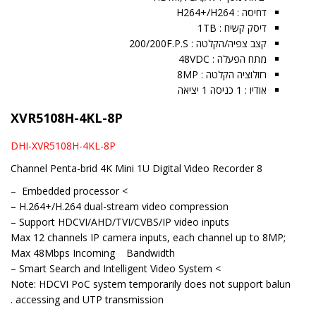
דחיסה : H264+/H264
דיסק קשיח : 1TB
קצב צפיה/הקלטה : 200/200F.P.S
מתח הפעלה : 48VDC
רזולוציה הקלטה : 8MP
אודיו : 1 כניסה 1 יציאה
XVR5108H-4KL-8P
DHI-XVR5108H-4KL-8P
8 Channel Penta-brid 4K Mini 1U Digital Video Recorder
> Embedded processor –
H.264+/H.264 dual-stream video compression –
Support HDCVI/AHD/TVI/CVBS/IP video inputs –
Max 12 channels IP camera inputs, each channel up to 8MP;
Max 48Mbps Incoming Bandwidth
> Smart Search and Intelligent Video System –
Note: HDCVI PoC system temporarily does not support balun
accessing and UTP transmission .