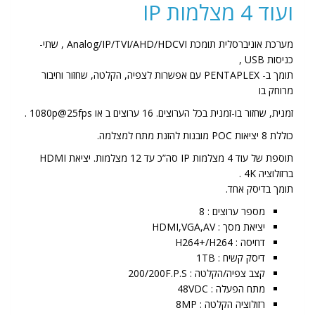
ועוד 4 מצלמות IP
4KL-
8P
מערכת אוניברסלית תומכת Analog/IP/TVI/AHD/HDCVI , שתי-
כניסות USB ,
תומך ב- PENTAPLEX עם אפשרות לצפיה, הקלטה, שחזור וחיבור
מרוחק בו
זמנית, שחזור בו-זמנית בכל הערוצים. 16 ערוצים ב או 1080p@25fps .
כוללת 8 יציאות POC מובנות להזנת מתח למצלמה.
תוספת של עוד 4 מצלמות IP סה”כ עד 12 מצלמות. יציאת HDMI
ברזולוציה 4K .
תומך בדיסק אחד.
מספר ערוצים : 8
יציאת מסך : HDMI,VGA,AV
דחיסה : H264+/H264
דיסק קשיח : 1TB
קצב צפיה/הקלטה : 200/200F.P.S
מתח הפעלה : 48VDC
רזולוציה הקלטה : 8MP