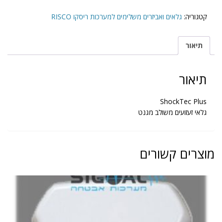
מגנט
משולב
קטגוריה:
גלאים ואביזרים משלימים למערכות ריסקו RISCO
ShockTec
Plus
תיאור
תיאור
ShockTec Plus
גלאי זעזועים משולב מגנט
מוצרים קשורים