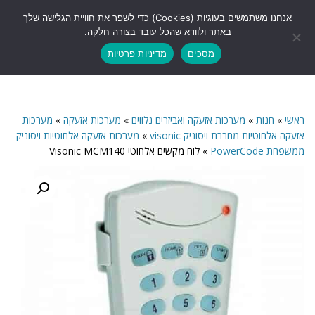
לתוכן
אנחנו משתמשים בעוגיות (Cookies) כדי לשפר את חוויית הגלישה שלך
תפריט
באתר ולוודא שהכל עובד בצורה חלקה.
מסכים
מדיניות פרטיות
ראשי
»
חנות
»
מערכות אזעקה ואביזרים נלווים
»
מערכות אזעקה
»
מערכות
אזעקה אלחוטיות מחברת ויסוניק visonic
»
מערכות אזעקה אלחוטיות ויסוניק
ממשפחת PowerCode
»
לוח מקשים אלחוטי Visonic MCM140