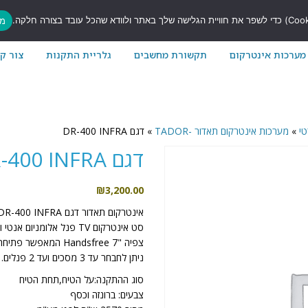
7
מס
מערכות אינטרקום
תקשורת מחשבים
גלריית התקנות
צור ק
טי
»
מערכות אינטרקום תאדור -TADOR
»
דגם DR-400 INFRA
דגם DR-400 INFRA
₪
3,200.00
אינטרקום תאדור דגם DR-400 INFRA
צפיה "7 Handsfree המאפשר פתיחת הדלת ודיבור ישירות מהמסך.
ניתן לחבחר עד 3 מסכים ועד 2 פנלים.
סוג ההתקנה:על הטיח,תחת הטיח
צבעים: ברונזה וכסף