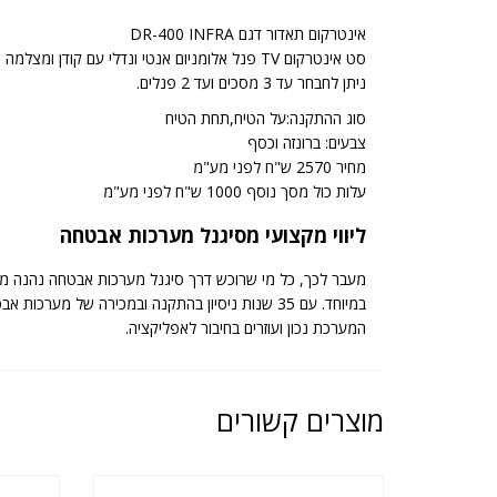
אינטרקום תאדור דגם DR-400 INFRA
סט אינטרקום TV פנל אלומניום אנטי ונדלי עם קודן ומצלמה כולל 6 לדים לראיית לילה המתחבר למסך צפיה "7 Handsfree המאפשר פתיחת הדלת ודיבור ישירות מהמסך.
ניתן לחבחר עד 3 מסכים ועד 2 פנלים.
סוג ההתקנה:על הטיח,תחת הטיח
צבעים: ברונזה וכסף
מחיר 2570 ש"ח לפני מע"מ
עלות כול מסך נוסף 1000 ש"ח לפני מע"מ
ליווי מקצועי מסיגנל מערכות אבטחה
מעבר לכך, כל מי שרוכש דרך סיגנל מערכות אבטחה נהנה מל
במיוחד. עם 35 שנות ניסיון בהתקנה ובמכירה של
המערכת נכון ועוזרים בחיבור לאפליקציה.
מוצרים קשורים