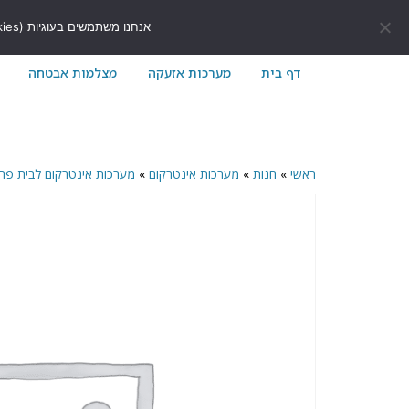
לתוכן
411171@gmail.com
054-7411171
אנחנו משתמשים בעוגיות (Cookies) כדי לשפר את חוויית הגלישה שלך באתר ולוודא שהכל עובד בצורה חלקה.
דף בית
מערכות אזעקה
מצלמות אבטחה
ראשי
»
חנות
»
מערכות אינטרקום
»
מערכות אינטרקום לבית פר