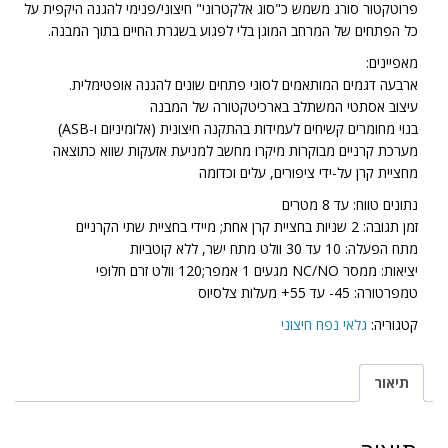
פרוטקטור סורג משמש כ"סוג אלקטרוני" חיצוני/פנימי להגנה היקפית על
כל הפתחים של המרחב המוגן בלי לפגוע בשגרת החיים בתוך המבנה.
מאפיינים:
ארבעה דגמים המותאמים לסוגי פתחים שונים להגנה אופטימלית.
עיצוב אסתטי המשתלב בארכיטקטורה של המבנה
בנוי מחומרים קשיחים לעמידות בהתקנה חיצונית (אלומיניום ו-ASB)
מערכת קרניים מבוקרות מיקרו מחשב למניעת אזעקות שווא כתוצאה
מחציית קרן על-ידי ציפורים, עלים וכדומה
נתונים טווח: עד 8 מטרים
זמן תגובה: 2 שניות בחציית קרן אחת; מיידי בחציית שתי הקרניים
מתח הפעלה: 10 עד 30 וולט מתח ישר, ללא קוטביות
יציאות: ממסר NC/NO מגעים 1 אמפר;120 וולט זרם חלופי
טמפרטורה: 45- עד 55+ מעלות צלסיוס
קטגוריה:
גלאי נפח חיצוני
תיאור