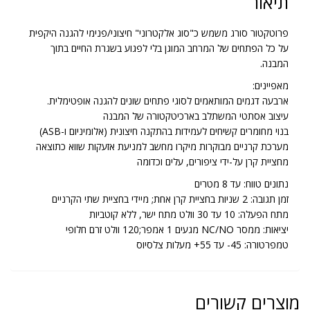
תיאור
פרוטקטור סורג משמש כ"סוג אלקטרוני" חיצוני/פנימי להגנה היקפית
על כל הפתחים של המרחב המוגן בלי לפגוע בשגרת החיים בתוך
המבנה.
מאפיינים:
ארבעה דגמים המותאמים לסוגי פתחים שונים להגנה אופטימלית.
עיצוב אסתטי המשתלב בארכיטקטורה של המבנה
בנוי מחומרים קשיחים לעמידות בהתקנה חיצונית (אלומיניום ו-ASB)
מערכת קרניים מבוקרות מיקרו מחשב למניעת אזעקות שווא כתוצאה
מחציית קרן על-ידי ציפורים, עלים וכדומה
נתונים טווח: עד 8 מטרים
זמן תגובה: 2 שניות בחציית קרן אחת; מיידי בחציית שתי הקרניים
מתח הפעלה: 10 עד 30 וולט מתח ישר, ללא קוטביות
יציאות: ממסר NC/NO מגעים 1 אמפר;120 וולט זרם חלופי
טמפרטורה: 45- עד 55+ מעלות צלסיוס
מוצרים קשורים