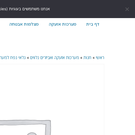
לתוכן
411171@gmail.com
054-7411171
אנחנו משתמשים בעוגיות (Cookies) כדי לשפר את חוויית הגלישה שלך באתר ולוודא שהכל עובד בצורה חלקה.
דף בית
מערכות אזעקה
מצלמות אבטחה
ראשי
»
חנות
»
מערכות אזעקה ואביזרים נלווים
»
גלאי נפח למער