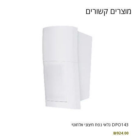
מתעלם
מוצרים קשורים
מחיות
עד
35
ק'
K9-
80
MCW
DPO143 גלאי נפח חיצוני אלחוטי
₪
924.00