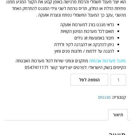
הוא יוצר מעגל חשמלי והרכזת מרגישה באופן קבוע את הקצר המגיע ממנו.
פתיחת הדלת או החלון, תריס גורמת לשני צידי המגנט להתרחק האחד
מהשני ,עקב כך המעגל החשמלי נפתח ונוצרת אזעקה .
גלאי מגנט בורג למערכות אזעקה
תואם לכל מערכות המיגון הקוויות
חיבור באמצעות זוג גידים
ניתן להדבקה או להברגה לקיר ולדלת
להגנה על דלתות / חלונות פנים וחוץ
סיגנל מערכות אבטחה
מתקנים ונותני שירות לכול מערכות האבטחה
הקיימים בשוק הישראלי. לפרטים יש ליצור קשר 0547411171
כמות
הוספה לסל
של
גלאי
מגנט
קטגוריה:
מגנטים
בורג
למערכות
תיאור
אזעקה