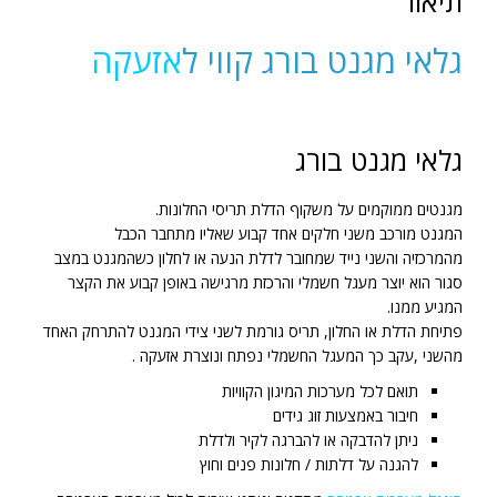
תיאור
גלאי מגנט בורג קווי ל
אזעקה
גלאי מגנט בורג
מגנטים ממוקמים על משקוף הדלת תריסי החלונות.
המגנט מורכב משני חלקים אחד קבוע שאליו מתחבר הכבל
מהמרכזיה והשני נייד שמחובר לדלת הנעה או לחלון כשהמגנט במצב
סגור הוא יוצר מעגל חשמלי והרכזת מרגישה באופן קבוע את הקצר
המגיע ממנו.
פתיחת הדלת או החלון, תריס גורמת לשני צידי המגנט להתרחק האחד
מהשני ,עקב כך המעגל החשמלי נפתח ונוצרת אזעקה .
תואם לכל מערכות המיגון הקוויות
חיבור באמצעות זוג גידים
ניתן להדבקה או להברגה לקיר ולדלת
להגנה על דלתות / חלונות פנים וחוץ