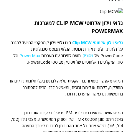
גלאי וילון אלחוטי CLIP MCW למערכות
POWERMAX
גלאי וילון אלחוטי Clip MCW
הינו גלאי וילון קומפקטי המיועד להגנה
על דלתות, חלונות וקירות זכוכית. הגלאי מבוסס טכנולוגיית
PowerCode של
ויסוניק
ותואם לחיבור עם מערכות
PowerMax
וכל
סוגי המקלטים האלחוטיים של ויסוניק מבוססי PowerCode.
הגלאי מאפשר כיסוי והגנה היקפית מלאה לבתים בעלי חלונות גדולים או
מחולקים, דלתות או קירות זכוכית, ומאפשר לבני הבית להסתובב
בחופשיות גם כאשר המערכת דרוכה.
הגלאי עושה שימוש בטכנולוגית FM דיגיטלית לעיבוד אותות וכן
באלגוריתם מוגן הפטנט TMR של ויסוניק המאפשר 3 מצבי גילוי (2מ',
4מ', 6מ') בגלאי אחד. כל אחד מהם ניתן לתכנות לצורך התאמה