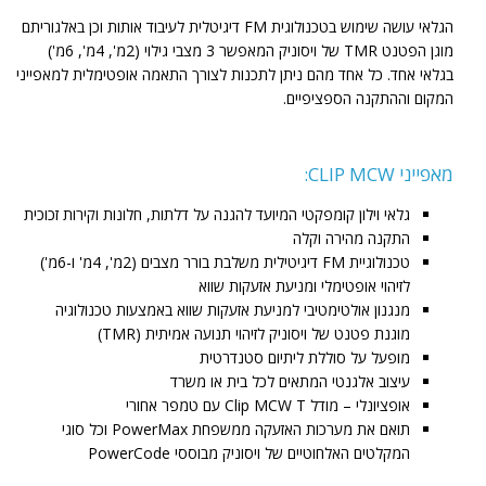
הגלאי עושה שימוש בטכנולוגית FM דיגיטלית לעיבוד אותות וכן באלגוריתם
מוגן הפטנט TMR של ויסוניק המאפשר 3 מצבי גילוי (2מ', 4מ', 6מ')
בגלאי אחד. כל אחד מהם ניתן לתכנות לצורך התאמה אופטימלית למאפייני
המקום וההתקנה הספציפיים.
מאפייני CLIP MCW:
גלאי וילון קומפקטי המיועד להגנה על דלתות, חלונות וקירות זכוכית
התקנה מהירה וקלה
טכנולוגיית FM דיגיטילית משלבת בורר מצבים (2מ', 4מ' ו-6מ')
לזיהוי אופטימלי ומניעת אזעקות שווא
מנגנון אולטימטיבי למניעת אזעקות שווא באמצעות טכנולוגיה
מוגנת פטנט של ויסוניק לזיהוי תנועה אמיתית (TMR)
מופעל על סוללת ליתיום סטנדרטית
עיצוב אלגנטי המתאים לכל בית או משרד
אופציונלי – מודל Clip MCW T עם טמפר אחורי
תואם את מערכות האזעקה ממשפחת PowerMax וכל סוגי
המקלטים האלחוטיים של ויסוניק מבוססי PowerCode