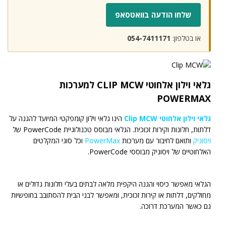
שלחו הודעה בוואטסאפ
או בטלפון:
054-7411171
גלאי וילון אלחוטי CLIP MCW למערכות
POWERMAX
גלאי וילון אלחוטי Clip MCW
הינו גלאי וילון קומפקטי המיועד להגנה על
דלתות, חלונות וקירות זכוכית. הגלאי מבוסס טכנולוגיית PowerCode של
ויסוניק
ותואם לחיבור עם מערכות
PowerMax
וכל סוגי המקלטים
האלחוטיים של ויסוניק מבוססי PowerCode.
הגלאי מאפשר כיסוי והגנה היקפית מלאה לבתים בעלי חלונות גדולים או
מחולקים, דלתות או קירות זכוכית, ומאפשר לבני הבית להסתובב בחופשיות
גם כאשר המערכת דרוכה.