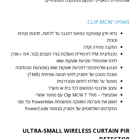
אופטימלית למאפייני המקום וההתקנה הספציפיים.
מאפייני CLIP MCW:
גלאי וילון קומפקטי המיועד להגנה על דלתות, חלונות וקירות
זכוכית
התקנה מהירה וקלה
טכנולוגיית FM דיגיטילית משלבת בורר מצבים (2מ', 4מ' ו-6מ')
לזיהוי אופטימלי ומניעת אזעקות שווא
מנגנון אולטימטיבי למניעת אזעקות שווא באמצעות טכנולוגיה
מוגנת פטנט של ויסוניק לזיהוי תנועה אמיתית (TMR)
מופעל על סוללת ליתיום סטנדרטית
עיצוב אלגנטי המתאים לכל בית או משרד
אופציונלי – מודל Clip MCW T עם טמפר אחורי
תואם את מערכות האזעקה ממשפחת PowerMax וכל סוגי
המקלטים האלחוטיים של ויסוניק מבוססי PowerCode
ULTRA-SMALL WIRELESS CURTAIN PIR
DETECTOR