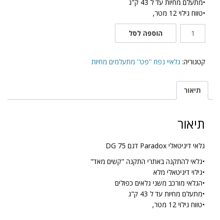
•מתעלם מחיות עד ל 43 ק"ג
•טווח גילוי 12 מטר,
כמות
הוספה לסל
של
גלאי
דיגיטאלי
קטגוריה:
גלאיי נפח ''פט'' מתעלמים מחיות
Paradox
דגם
תיאור
75
DG
תיאור
גלאי דיגיטאלי Paradox דגם 75 DG
•גלאי להתקנה באתרי התקנה "קשים מאד"
•גילוי דיגיטאלי מלא
•הגלאי מורכב משני גלאים כפולים
•מתעלם מחיות עד ל 43 ק"ג
•טווח גילוי 12 מטר,