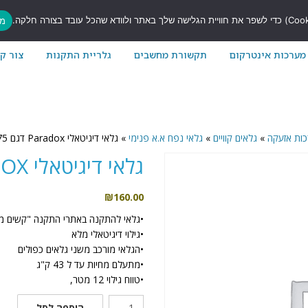
7
מס
מערכות אינטרקום
תקשורת מחשבים
גלריית התקנות
צור ק
כות אזעקה
»
גלאים קוויים
»
גלאי נפח א.א פנימי
»
גלאי דיגיטאלי Paradox דגם 75 DG
גלאי דיגיטאלי PARADOX דגם 75 DG
₪
160.00
•גלאי להתקנה באתרי התקנה "קשים מ
•גילוי דיגיטאלי מלא
•הגלאי מורכב משני גלאים כפולים
•מתעלם מחיות עד ל 43 ק"ג
•טווח גילוי 12 מטר,
כמות
הוספה לסל