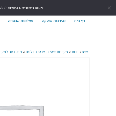
לתוכן
411171@gmail.com
054-7411171
אנחנו משתמשים בעוגיות (Cookies) כדי לשפר את חוויית הגלישה שלך באתר ולוודא שהכל עובד בצורה חלקה.
דף בית
מערכות אזעקה
מצלמות אבטחה
ראשי
»
חנות
»
מערכות אזעקה ואביזרים נלווים
»
גלאי נפח למער