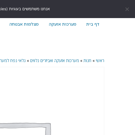
לתוכן
411171@gmail.com
054-7411171
אנחנו משתמשים בעוגיות (Cookies) כדי לשפר את חוויית הגלישה שלך באתר ולוודא שהכל עובד בצורה חלקה.
דף בית
מערכות אזעקה
מצלמות אבטחה
ראשי
»
חנות
»
מערכות אזעקה ואביזרים נלווים
»
גלאי נפח למער