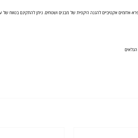
קטיביים להגנה היקפית של מבנים ושטחים. ניתן להתקינם בטווח של עד 120 מטר, בהתאם לדג
הגלאים