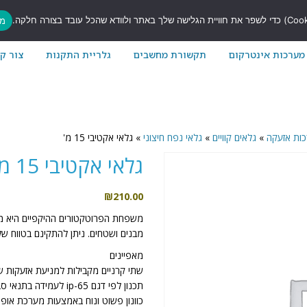
7
מס
מערכות אינטרקום
תקשורת מחשבים
גלריית התקנות
צור ק
כות אזעקה
»
גלאים קוויים
»
גלאי נפח חיצוני
»
גלאי אקטיבי 15 מ'
גלאי אקטיבי 15 מ'
₪
210.00
משפחת הפרוטקטורים ההיקפיים היא מ
מבנים ושטחים. ניתן להתקינם בטווח של עד 120 מטר, בהתאם
מאפיינים
שתי קרניים מקבילות למניעת אזעקות ש
תכנון לפי דגם ip-65 לעמידה בתנאי סביבה חיצוניים קשים
כוונון פשוט ונוח באמצעות מערכת אופ