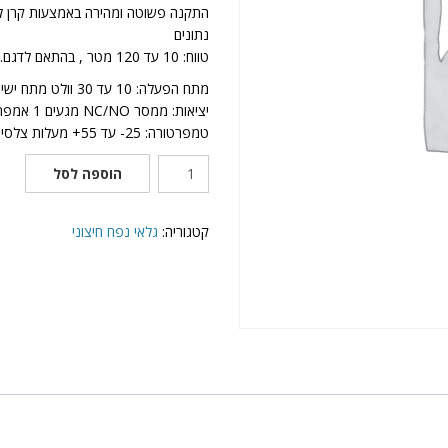
התקנה פשוטה ומהירה באמצעות קרן ליי
נתונים
טווח: 10 עד 120 מטר , בהתאם לדגם.
מתח הפעלה: 10 עד 30 וולט מתח ישיר, ללא קוטביות
יציאות: ממסר NC/NO מגעים 1 אמפר ;120 וולט זרם
טמפרטורה: 25- עד 55+ מעלות צלסיוס
כמות
הוספה לסל
של
גלאי
אקטיבי
קטגוריה:
גלאי נפח חיצוני
15
מ'