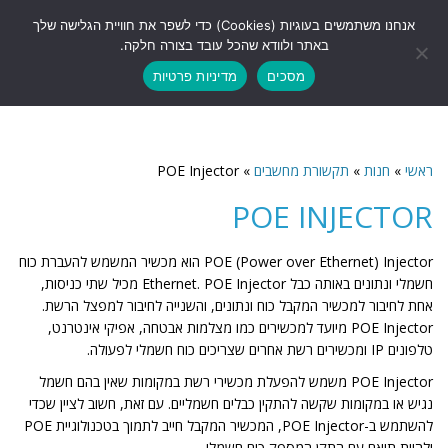
לתוכן
אנחנו משתמשים בעוגיות (Cookies) כדי לשפר את חוויית הגלישה שלך
תפריט
באתר ולוודא שהכל עובד בצורה חלקה.
מסכים
מדיניות פרטיות
ראשי
»
חנות
»
תקשורת מחשבים
»
POE Injector
POE INJECTOR
POE (Power over Ethernet) Injector הוא מכשיר המשמש להעברת כוח
חשמלי ונתונים באותה כבל Ethernet. POE Injector מכיל שתי כניסות,
אחת לחיבור למכשיר המקבל כוח ונתונים, והשנייה לחיבור למפצל הרשת.
POE Injector מיועד למכשירים כמו מצלמות אבטחה, אפיקי אינטרנט,
טלפונים IP ומכשירים רשת אחרים שצריכים כוח חשמלי לפעולה.
POE Injector משמש להפעלת מכשירי רשת במקומות שאין בהם חשמל
נגיש או במקומות שקשה להתקין כבלים חשמליים. עם זאת, חשוב לציין שכדי
להשתמש ב-POE Injector, המכשיר המקבל חייב לתמוך בטכנולוגיית POE
ולהיות תואם עם התקן המספק כוח חשמלי.