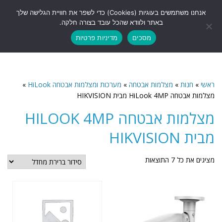
לתוכן
אנחנו משתמשים בעוגיות (Cookies) כדי לשפר את חוויית הגלישה שלך
תפריט
באתר ולוודא שהכל עובד בצורה חלקה.
מסכים
מדיניות פרטיות
ראשי
»
חנות
»
מצלמות אבטחה
»
מערכות ומצלמות אבטחה HiLook
»
מצלמות אבטחה HiLook 4MP מבית HIKVISION
מצלמות אבטחה HILOOK 4MP
מבית HIKVISION
מציגים את כל ⁦7⁩ התוצאות