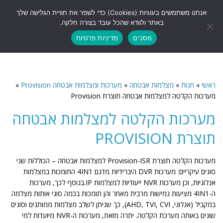
לתוכן
אנחנו משתמשים בעוגיות (Cookies) כדי לשפר את חוויית הגלישה שלך
תפריט
באתר ולוודא שהכל עובד בצורה חלקה.
מסכים
מדיניות פרטיות
ראשי
»
חנות
»
מצלמות אבטחה
»
מערכות ומצלמות אבטחה Provision
»
מערכות הקלטה למצלמות אבטחה תוצרת Provision
מערכות הקלטה למצלמות אבטחה
תוצרת PROVISION
מערכות הקלטה תוצרת Provision-ISR למצלמות אבטחה – הכוללות שני
סוגים עיקריים: מערכות DVR היברידיות מדגם 4IN1 התומכות במצלמות
אנלוגיות, וכן מערכות NVR ייעודיות למצלמות IP.בנוסף לכך, מערכות
ה-4IN1 מציעות גמישות מרבית מאחר והן תומכות בכמה סוגי אותות מצלמה
במקביל (אנלוגי, AHD, TVI, CVI), כך שניתן לשלב מצלמות ממותגים וסוגים
שונים באותה מערכת הקלטה. יתרה מזאת, מערכות ה-NVR מיועדות למי