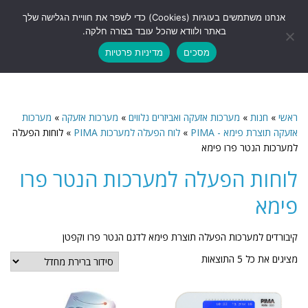
לתוכן
אנחנו משתמשים בעוגיות (Cookies) כדי לשפר את חוויית הגלישה שלך
תפריט
באתר ולוודא שהכל עובד בצורה חלקה.
מסכים
מדיניות פרטיות
ראשי
»
חנות
»
מערכות אזעקה ואביזרים נלווים
»
מערכות אזעקה
»
מערכות
אזעקה תוצרת פימא - PIMA
»
לוח הפעלה למערכות PIMA
»
לוחות הפעלה
למערכות הנטר פרו פימא
לוחות הפעלה למערכות הנטר פרו
פימא
קיבורדים למערכות הפעלה תוצרת פימא לדגם הנטר פרו וקפטן
מציגים את כל ⁦5⁩ התוצאות