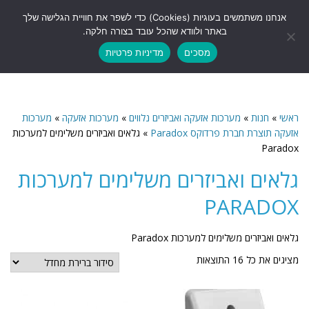
לתוכן
אנחנו משתמשים בעוגיות (Cookies) כדי לשפר את חוויית הגלישה שלך
תפריט
באתר ולוודא שהכל עובד בצורה חלקה.
מסכים
מדיניות פרטיות
ראשי
»
חנות
»
מערכות אזעקה ואביזרים נלווים
»
מערכות אזעקה
»
מערכות
אזעקה תוצרת חברת פרדוקס Paradox
»
גלאים ואביזרים משלימים למערכות
Paradox
גלאים ואביזרים משלימים למערכות
PARADOX
גלאים ואביזרים משלימים למערכות Paradox
מציגים את כל ⁦16⁩ התוצאות