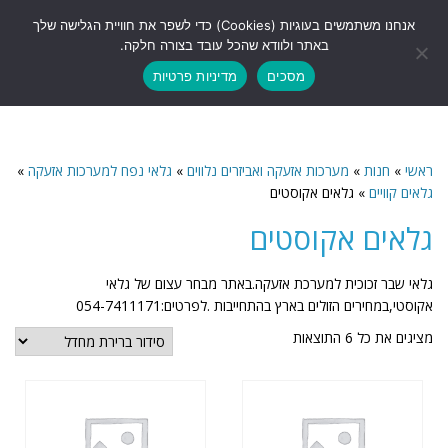
לתוכן
אנחנו משתמשים בעוגיות (Cookies) כדי לשפר את חוויית הגלישה שלך
תפריט
באתר ולוודא שהכל עובד בצורה חלקה.
מסכים
מדיניות פרטיות
ראשי
»
חנות
»
מערכות אזעקה ואביזרים נלווים
»
גלאי נפח למערכות אזעקה
»
גלאים קוויים
»
גלאים אקוסטים
גלאים אקוסטים
גלאי שבר זכוכית למערכת אזעקה.באתר מבחר עצום של גלאי
אקוסטי,במחירים הזולים בארץ בהתחייבות .לפרטים:054-7411171
מציגים את כל ⁦6⁩ התוצאות