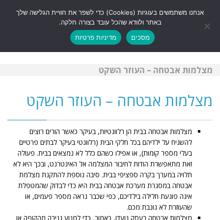
לתוכן
אנחנו משתמשים בעוגיות (Cookies) כדי לשפר את חוויית הגלישה שלך
תפריט
באתר ולוודא שהכל עובד בצורה חלקה.
מסכים
מדיניות פרטיות
מצלמות אבטחה – העוזר השקט
מצלמות אבטחה – העוזר השקט
מצלמות אבטחה בבית הן רלוונטיות, בעיקר כאשר הורים רוצים
להשגיח על ילדיהם בכל חלקי הבית (רלוונטי בעיקר לבתים פרטיים
בעלי מספר קומות), או אפילו כשהם כלל לא נמצאים בבית. פעולה
זאת מתאפשרת הודות לחיבור המצלמה אל האינטרנט, ובכך היא לא
תלויה במערך בקרה ספציפי בבית. סיבה נוספת להתקנת מצלמת
אבטחה במסגרת מערכת אבטחה בבית היא כדי לבדוק שהמטפלת
אינה פוגעת חלילה בילדיכם, כפי שכבר נראה מספר פעמים, או
שהעוזרת לא גונבת מכם.
מצלמות אבטחה בעסק נועדו, כאמור, כדי למנוע גניבה מהקופה או