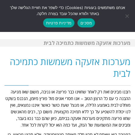
לתוכן
אנחנו משתמשים בעוגיות (Cookies) כדי לשפר את חוויית הגלישה שלך
תפריט
באתר ולוודא שהכל עובד בצורה חלקה.
מסכים
מדיניות פרטיות
מערכות אזעקה משמשות כתמיכה לבית
מערכות אזעקה משמשות כתמיכה
לבית
רובנו מבינים זאת רק לאחר שחווינו כבר פריצה או גניבה, משום שאז מגיעה
ההבנה כי עם כל הרצון הטוב – אנו חסרי אונים מול פורץ מיומן, הנכנס בשקט
מוחלט לבית באמצע הלילה, או מנצל שעת כושר כאשר איננו נמצאים, ואין
לנו יכולת להשפיע על כך ללא תמיכה מקצועית. משום כך, רבים מהאנשים
שחוו פריצה מתקינים מערכות אזעקה בביתם, כיוון שהם כבר נכוו בעבר,
ומבינים את המשמעות של הנזק, ועד כמה הוא יכול לקרות לכל אחד.
המטרה היא שאתם לא תהיו חלק מאותה סטטיסטיקה, אלא תבינו מראש, כי