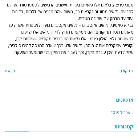
מפני פריצה. גלאים אלו פועלים בעזרת חיישנים הרגישים לטמפרטורה אך גם
לתנועה. גלאים מסוג זה נקראים כך, משום שהם מגנים על דלתות, חלונות
ועוד עד מרחק של שמונה מטרים.
3. לא פאסיבי, גלאים אקטיביים – גלאים אקטיביים נועדו לאבטחת עשרה עד
מאתיים מטר ממיקומם, והם ממוקמים מחוץ לחלון. גלאים אלו שייכים
למשפחת גלאי הוילון פנימי. אלו גלאים המורכבים מקובייה ששולחת קרן,
וקובייה שמקבלת אותה. חיסרון גלאים אלו, בכך שאדם המנסה להיכנס לבית,
עלול לדעת היכן עוברת הקרן, וכך לעבור את החלון בלי שתופעל האזעקה.
« הקודם
הבא »
ארכיונים
אפריל 2019
קטגוריות