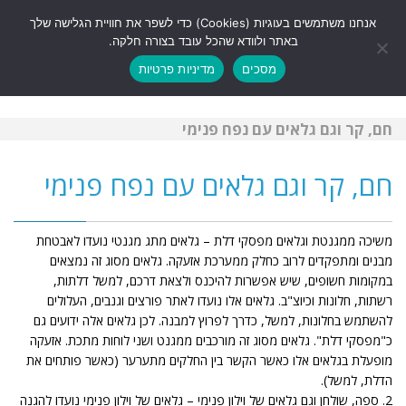
לתוכן
אנחנו משתמשים בעוגיות (Cookies) כדי לשפר את חוויית הגלישה שלך
תפריט
באתר ולוודא שהכל עובד בצורה חלקה.
מסכים
מדיניות פרטיות
חם, קר וגם גלאים עם נפח פנימי
חם, קר וגם גלאים עם נפח פנימי
משיכה ממגנטת וגלאים מפסקי דלת – גלאים מתג מגנטי נועדו לאבטחת
מבנים ומתפקדים לרוב כחלק ממערכת אזעקה. גלאים מסוג זה נמצאים
במקומות חשופים, שיש אפשרות להיכנס ולצאת דרכם, למשל דלתות,
רשתות, חלונות וכיוצ"ב. גלאים אלו נועדו לאתר פורצים וגנבים, העלולים
להשתמש בחלונות, למשל, כדרך לפרוץ למבנה. לכן גלאים אלה ידועים גם
כ"מפסקי דלת". גלאים מסוג זה מורכבים ממגנט ושני לוחות מתכת. אזעקה
מופעלת בגלאים אלו כאשר הקשר בין החלקים מתערער (כאשר פותחים את
הדלת, למשל).
2. ספה, שולחן וגם גלאים של וילון פנימי – גלאים של וילון פנימי נועדו להגנה